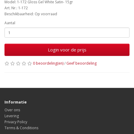
Model: 1-172 Gloss Gel White Satin- 15gr
Art. Nr.: 1-172
Beschikbaarheid: Op voorraad
Aantal
Login voor de prijs
0 beoordeling(en)
/
Geef beoordeling
Informatie
Over ons
Levering
Privacy Policy
Terms & Conditions