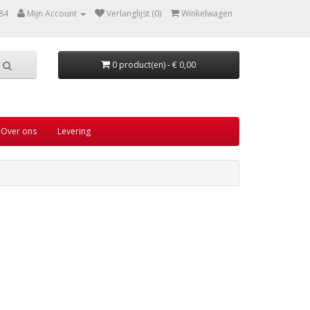
84
Mijn Account
Verlanglijst (0)
Winkelwagen
0 product(en) - € 0,00
Over ons
Levering