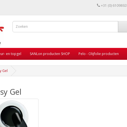
+31 (0) 6109892
eur- en topgel
SANLon producten SHOP
Pelo - Olijfolie producten
y Gel
sy Gel