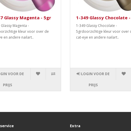
7 Glassy Magenta - 5gr
1-349 Glassy Chocolate -
 Glassy Magenta -
1-349 Glassy Chocolate -
orzichtige kleur voor over de
5grdoorzichtige kleur voor over 
ye en andere nailart..
cat-eye en andere nailart..
GIN VOOR DE
LOGIN VOOR DE
PRIJS
PRIJS
service
Extra