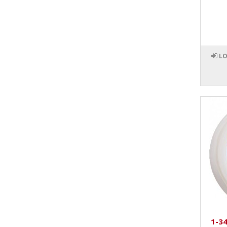
LO
1-34