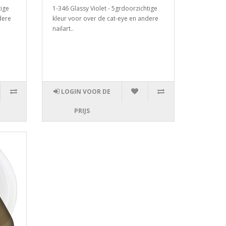
tige
1-346 Glassy Violet - 5grdoorzichtige
dere
kleur voor over de cat-eye en andere
nailart..
LOGIN VOOR DE
PRIJS