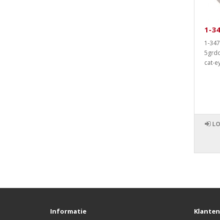
1-34
1-347
5grdo
cat-e
LO
Informatie
Klanten