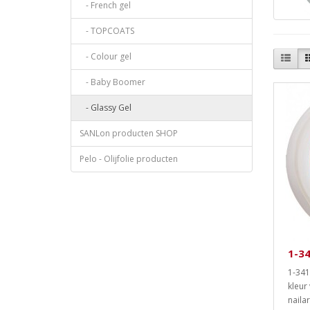
- French gel
- TOPCOATS
- Colour gel
- Baby Boomer
- Glassy Gel
SANLon producten SHOP
Pelo - Olijfolie producten
1-34
1-341
kleur
nailar