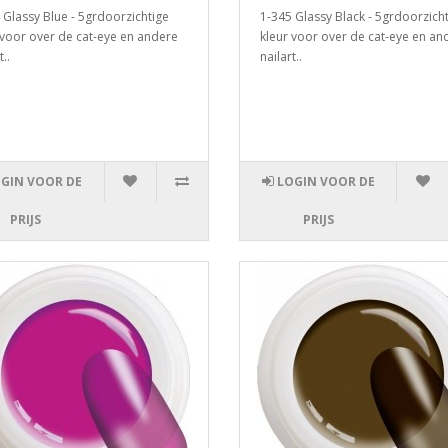
 Glassy Blue - 5grdoorzichtige
1-345 Glassy Black - 5grdoorzich
 voor over de cat-eye en andere
kleur voor over de cat-eye en an
t..
nailart..
GIN VOOR DE
LOGIN VOOR DE
PRIJS
PRIJS