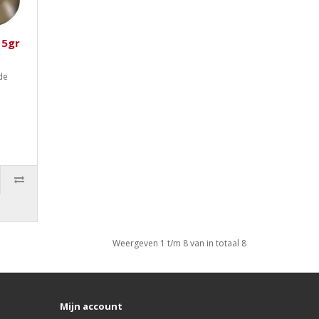
 5gr
de
Weergeven 1 t/m 8 van in totaal 8
Mijn account