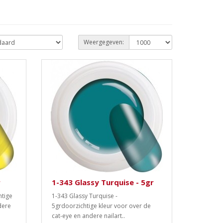
Weergegeven:
r
1-343 Glassy Turquise - 5gr
htige
1-343 Glassy Turquise -
dere
5grdoorzichtige kleur voor over de
cat-eye en andere nailart..